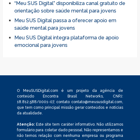
“Meu SUS Digital” disponibiliza canal gratuito de
orientação sobre saúde mental para jovens
Meu SUS Digital passa a oferecer apoio em
saúde mental para jovens
Meu SUS Digital integra plataforma de apoio
emocional para jovens
O MeuSUSDigital.com é um projeto da agência de
conteúdo Encontra Brasil Networks, CNPJ:
18.812.588/0001-07, contato
contato@meususdigital.com
,
que tem como principal missão gerar conteúdos e notícias
da atualidade.
Atenção:
Este site tem caráter informativo. Não utilizamos
formulário para coletar dado pessoal. Não representamos e
não temos relação com nenhuma empresa ou programa