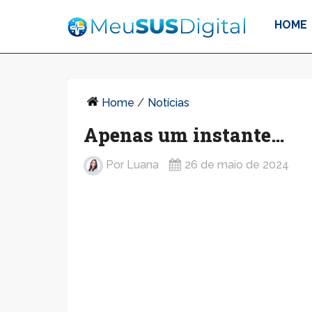
HOME
Home
/
Notícias
Apenas um instante…
Por
Luana
26 de maio de 2024