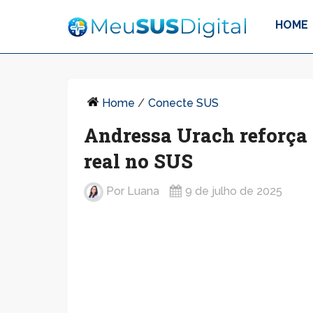
HOME
Home
/
Conecte SUS
Andressa Urach reforça
real no SUS
Por
Luana
9 de julho de 2025