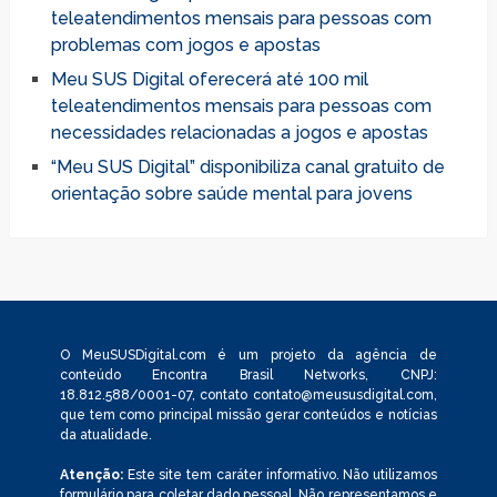
teleatendimentos mensais para pessoas com
problemas com jogos e apostas
Meu SUS Digital oferecerá até 100 mil
teleatendimentos mensais para pessoas com
necessidades relacionadas a jogos e apostas
“Meu SUS Digital” disponibiliza canal gratuito de
orientação sobre saúde mental para jovens
O MeuSUSDigital.com é um projeto da agência de
conteúdo Encontra Brasil Networks, CNPJ:
18.812.588/0001-07, contato
contato@meususdigital.com
,
que tem como principal missão gerar conteúdos e notícias
da atualidade.
Atenção:
Este site tem caráter informativo. Não utilizamos
formulário para coletar dado pessoal. Não representamos e