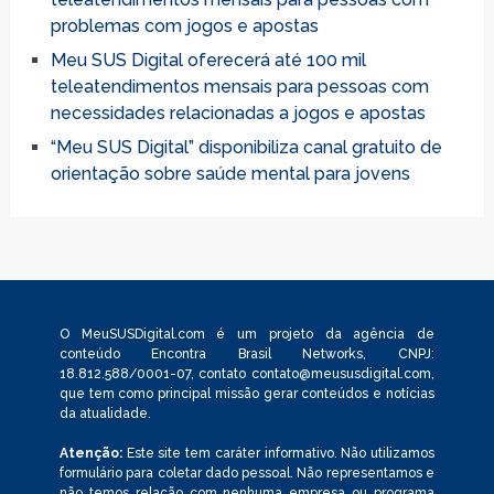
problemas com jogos e apostas
Meu SUS Digital oferecerá até 100 mil
teleatendimentos mensais para pessoas com
necessidades relacionadas a jogos e apostas
“Meu SUS Digital” disponibiliza canal gratuito de
orientação sobre saúde mental para jovens
O MeuSUSDigital.com é um projeto da agência de
conteúdo Encontra Brasil Networks, CNPJ:
18.812.588/0001-07, contato
contato@meususdigital.com
,
que tem como principal missão gerar conteúdos e notícias
da atualidade.
Atenção:
Este site tem caráter informativo. Não utilizamos
formulário para coletar dado pessoal. Não representamos e
não temos relação com nenhuma empresa ou programa