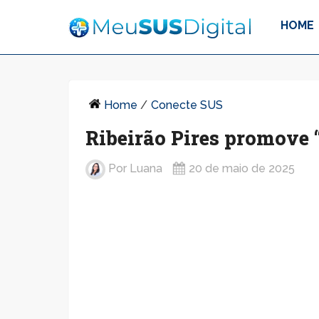
HOME
Home
/
Conecte SUS
Ribeirão Pires promove 
Por
Luana
20 de maio de 2025