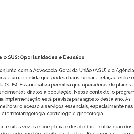
e o SUS: Oportunidades e Desafios
conjunto com a Advocacia-Geral da União (AGU) e a Agênci
nciou uma medida que poderá transformar a relação entre 
 (SUS). Essa iniciativa permitirá que operadoras de planos 
ndimentos diretos à população. Nesse contexto, o progra
sua implementação está prevista para agosto deste ano. As
elhorar o acesso a serviços essenciais, especialmente nas
otorrinolaringologia, cardiologia e ginecologia.
e muitas vezes é complexa e desafiadora: a utilização dos
s de saúde que têm direito à cobertura. Em casos onde um