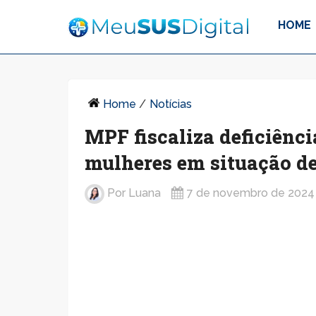
HOME
Home
/
Notícias
MPF fiscaliza deficiênci
mulheres em situação d
Por
Luana
7 de novembro de 2024