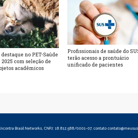
Profissionais de saúde do SU
 destaque no PET-Saúde
terão acesso a prontuário
l 2025 com seleção de
unificado de pacientes
rojetos acadêmicos
ncontra Brasil Networks, CNPJ: 18.812.588/0001-07, contato
contato@meususd