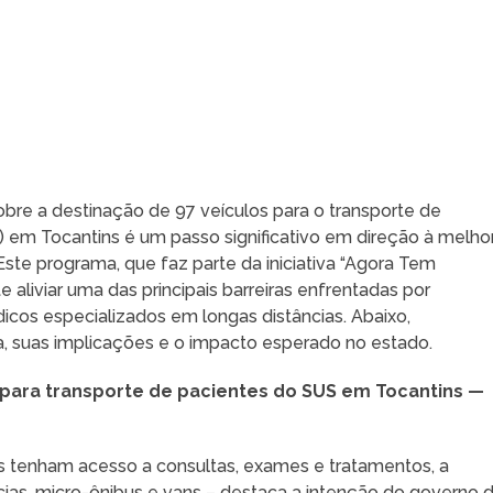
obre a destinação de 97 veículos para o transporte de
 em Tocantins é um passo significativo em direção à melhor
ste programa, que faz parte da iniciativa “Agora Tem
 aliviar uma das principais barreiras enfrentadas por
cos especializados em longas distâncias. Abaixo,
a, suas implicações e o impacto esperado no estado.
s para transporte de pacientes do SUS em Tocantins —
es tenham acesso a consultas, exames e tratamentos, a
cias, micro-ônibus e vans – destaca a intenção do governo 