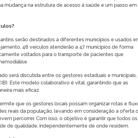
uma mudança na estrutura de acesso à saúde e um passo em
culos?
antins serão destinados a diferentes municípios e usados 
ejamento, 48 veículos atenderão a 47 municípios de forma
icamente voltados para o transporte de pacientes que
hemodiálise.
ado será discutida entre os gestores estaduais e municipais,
B). Este modelo colaborativo é vital, garantindo que as
eira mais eficaz.
permite que os gestores locais possam organizar rotas e flux
es reais da população, levando em consideração a oferta 
evem percorrer. Com isso, o objetivo é garantir que todos os
úde de qualidade, independentemente de onde residem.