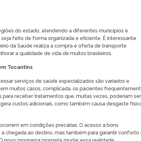
 regiões do estado, atendendo a diferentes municípios e
eja feito de forma organizada e eficiente. É interessante
tério da Saúde realiza a compra e oferta de transporte
horar a qualidade de vida de muitos brasileiros.
em Tocantins
cessar serviços de saúde especializados são variados e
e, em muitos casos, complicada, os pacientes frequentemen
as para receber tratamentos que, muitas vezes, poderiam se
ó gera custos adicionais, como também causa desgaste físic
ocorrem em condições precárias. O acesso a bons
 a chegada ao destino, mas também para garantir conforto
 O novo programa promete mudar essa realidade,