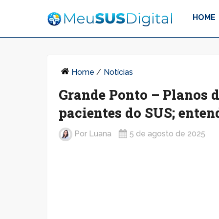
HOME
Home
/
Notícias
Grande Ponto – Planos 
pacientes do SUS; enten
Por
Luana
5 de agosto de 2025