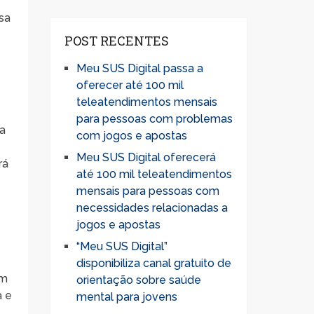
sa
POST RECENTES
e
Meu SUS Digital passa a
oferecer até 100 mil
teleatendimentos mensais
para pessoas com problemas
 a
com jogos e apostas
Meu SUS Digital oferecerá
rá
até 100 mil teleatendimentos
mensais para pessoas com
necessidades relacionadas a
jogos e apostas
“Meu SUS Digital”
disponibiliza canal gratuito de
ém
orientação sobre saúde
a e
mental para jovens