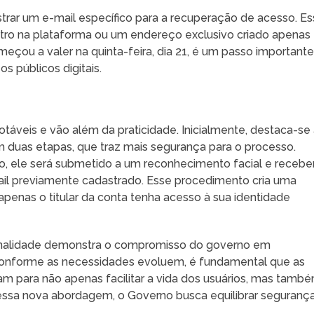
strar um e-mail específico para a recuperação de acesso. Es
tro na plataforma ou um endereço exclusivo criado apenas
eçou a valer na quinta-feira, dia 21, é um passo important
s públicos digitais.
táveis e vão além da praticidade. Inicialmente, destaca-se
m duas etapas, que traz mais segurança para o processo.
o, ele será submetido a um reconhecimento facial e recebe
il previamente cadastrado. Esse procedimento cria uma
penas o titular da conta tenha acesso à sua identidade
onalidade demonstra o compromisso do governo em
nforme as necessidades evoluem, é fundamental que as
m para não apenas facilitar a vida dos usuários, mas tamb
essa nova abordagem, o Governo busca equilibrar seguranç