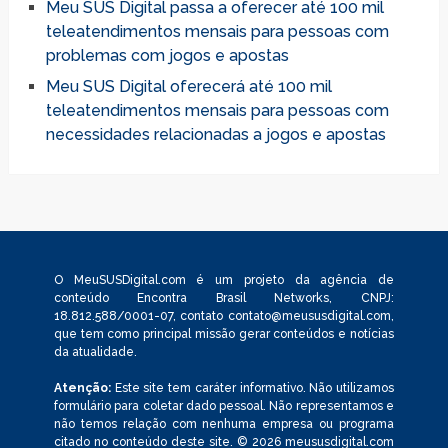
Meu SUS Digital passa a oferecer até 100 mil
teleatendimentos mensais para pessoas com
problemas com jogos e apostas
Meu SUS Digital oferecerá até 100 mil
teleatendimentos mensais para pessoas com
necessidades relacionadas a jogos e apostas
O MeuSUSDigital.com é um projeto da agência de
conteúdo Encontra Brasil Networks, CNPJ:
18.812.588/0001-07, contato
contato@meususdigital.com
,
que tem como principal missão gerar conteúdos e notícias
da atualidade.
Atenção:
Este site tem caráter informativo. Não utilizamos
formulário para coletar dado pessoal. Não representamos e
não temos relação com nenhuma empresa ou programa
citado no conteúdo deste site. © 2026 meususdigital.com