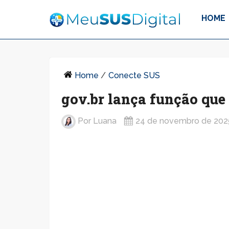
HOME
Home
/
Conecte SUS
gov.br lança função que 
Por
Luana
24 de novembro de 202