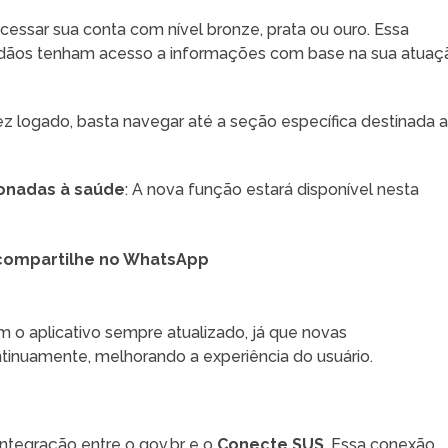
acessar sua conta com nível bronze, prata ou ouro. Essa
idadãos tenham acesso a informações com base na sua atuaç
ez logado, basta navegar até a seção específica destinada 
ionadas à saúde
: A nova função estará disponível nesta
compartilhe no WhatsApp
o aplicativo sempre atualizado, já que novas
tinuamente, melhorando a experiência do usuário.
ntegração entre o gov.br e o
Conecte SUS
. Essa conexão