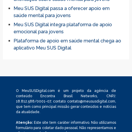
Meu SUS Digital passa a oferecer apoio em
saúde mental para jovens
Meu SUS Digital integra plataforma de apoio
emocional para jovens
Plataforma de apoio em saúde mental chega ao
aplicativo Meu SUS Digital
O MeuSUSDigital.com é um projeto da agência de
conteúdo Encontra Brasil Networks, CNPJ:
18.812.588/0001-07, contato
contato@meususdigital.com
,
que tem como principal missão gerar conteúdos e notícias
da atualidade.
Atenção:
Este site tem caráter informativo. Não utilizamos
formulário para coletar dado pessoal. Não representamos e