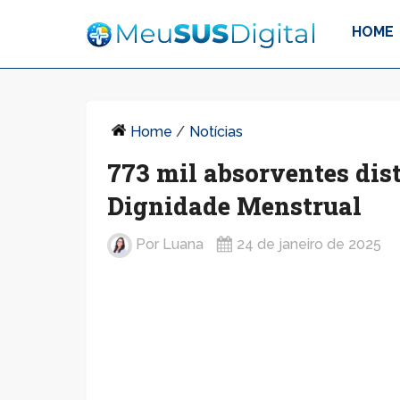
HOME
Home
/
Notícias
773 mil absorventes dis
Dignidade Menstrual
Por
Luana
24 de janeiro de 2025