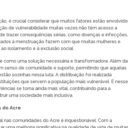
ção, é crucial considerar que muitos fatores estão envolvido
ção de vulnerabilidade muitas vezes não têm acesso a
ode trazer consequências sérias, como doenças e infecções
ociados à menstruação fazem com que muitas mulheres e
ao isolamento e à exclusão social.
e como uma solução necessária e transformadora. Além da
um senso de comunidade e suporte, permitindo que aquelas
o sozinhas nessa luta. A distribuição foi realizada
stituições que servem a população mais vulnerável. É ness
ncias se torna ainda mais vital, contribuindo para a
ruir uma sociedade mais inclusiva.
 do Acre
l nas comunidades do Acre é inquestionável. Com a
tar uma melhoria significativa na qualidade de vida de muita